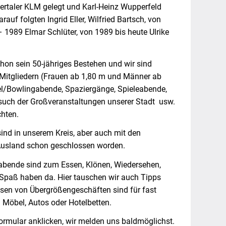
ertaler KLM gelegt und Karl-Heinz Wupperfeld
uf folgten Ingrid Eller, Wilfried Bartsch, von
1989 Elmar Schlüter, von 1989 bis heute Ulrike
chon sein 50-jähriges Bestehen und wir sind
Mitgliedern (Frauen ab 1,80 m und Männer ab
egel/Bowlingabende, Spaziergänge, Spieleabende,
uch der Großveranstaltungen unserer Stadt usw.
chten.
ind in unserem Kreis, aber auch mit den
 Ausland schon geschlossen worden.
abende sind zum Essen, Klönen, Wiedersehen,
paß haben da. Hier tauschen wir auch Tipps
essen von Übergrößengeschäften sind für fast
 Möbel, Autos oder Hotelbetten.
ormular anklicken, wir melden uns baldmöglichst.