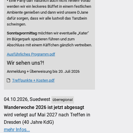
• Eine Party darf natürlich auch nicht fehlen! Vorab
werden wir ein leckeres Büffet in einem festlichen
Ambiente genießen und dann wird unsere DJane
dafür sorgen, dass wir alle lustvoll das Tanzbein
schwingen.
Sonntagvormittag
möchten wir eventuelle „Kater"
im Bürgerpark spazieren führen und zum
Abschluss mit einem Käffchen gänzlich vertreiben.
Ausführliches Programm.pdf
Wir sehen uns?!
Anmeldung + Überweisung bis 20. Juli 2026
Treffpunkte + Kosten.pdf
04.10.2026, Suedwest
überregional
Wanderwoche 2026 ist jetzt abgesagt
wird verlegt auf Mai 2027 nach Treffen in
Dresden (40 Jahre KdG)
mehr Infos...